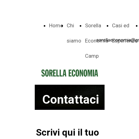
Home
Chi
Sorella
Casi ed
sorellaeconomia@g
siamo
Economia
Esperienze
Camp
Contattaci
Scrivi qui il tuo