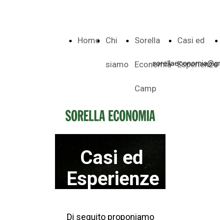
Home
Chi
Sorella
Casi ed
sorellaeconomia@g
siamo
Economia
Esperienze
Camp
Casi ed
Esperienze
Di seguito proponiamo